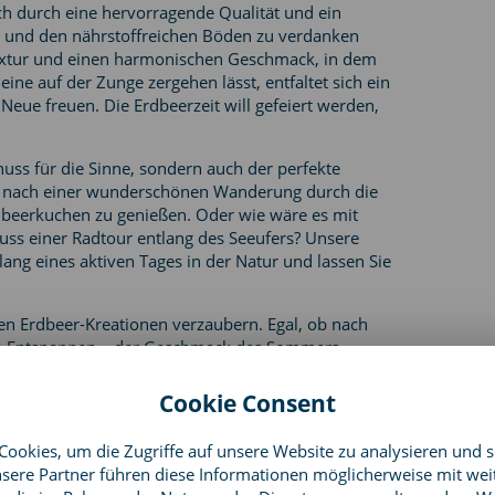
ich durch eine hervorragende Qualität und ein
 und den nährstoffreichen Böden zu verdanken
extur und einen harmonischen Geschmack, in dem
ne auf der Zunge zergehen lässt, entfaltet sich ein
eue freuen. Die Erdbeerzeit will gefeiert werden,
uss für die Sinne, sondern auch der perfekte
vor, nach einer wunderschönen Wanderung durch die
dbeerkuchen zu genießen. Oder wie wäre es mit
ss einer Radtour entlang des Seeufers? Unsere
ang eines aktiven Tages in der Natur und lassen Sie
en Erdbeer-Kreationen verzaubern. Egal, ob nach
zum Entspannen – der Geschmack des Sommers
Cookie Consent
ookies, um die Zugriffe auf unsere Website zu analysieren und s
sere Partner führen diese Informationen möglicherweise mit wei