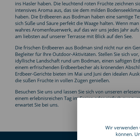
ins Hasler haben. Die leuchtend roten Früchte zeichnen s
intensives Aroma aus, das sie dem milden Bodenseeklima
haben. Die Erdbeeren aus Bodman haben eine samtige T
sich Süße und Säure perfekt die Waage halten. Wenn man ei
wahres Aromenfeuerwerk, auf das wir uns jedes Jahr aufs N
am liebsten auf unserer Terrasse mit Blick auf den See.
Die frischen Erdbeeren aus Bodman sind nicht nur ein Gen
Begleiter für Ihre Outdoor-Aktivitäten. Stellen Sie sich 
idyllische Landschaft rund um Bodman, einen saftigen Er
einem erfrischenden Erdbeerbecher als krönenden Abschlu
Erdbeer-Gerichte bieten im Mai und Juni den idealen Auskl
die süßen Früchte in vollen Zügen genießen.
Besuchen Sie uns und lassen Sie sich von unseren erlesen
einem erlebnisreichen Tag im Freien oder einfach nur 
erwartet Sie bei uns.
Wir verwenden C
können. Un