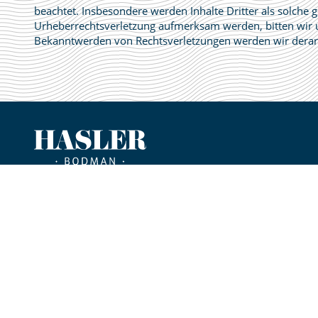
beachtet. Insbesondere werden Inhalte Dritter als solche g
Urheberrechtsverletzung aufmerksam werden, bitten wir 
Bekanntwerden von Rechtsverletzungen werden wir derart
HASLER
Kaiserpfalzstraße 65
78351 Bodman-Ludwigshafen
Deutschland
T.
+49 7773 93070
info@cafe-hasler.de