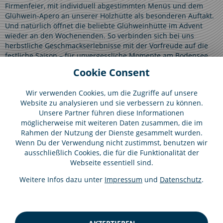
Firmenfeier, mit individuell abgestimmten Menüs und dem
Glühwein-Apero an unserer Holzhütte als besonderen Auftakt.
Und natürlich öffnet die beliebte Glühweinhütte im Advent
wieder an den Wochenenden. So verbinden sich bei uns
herbstliche Geschmackserlebnisse mit der Vorfreude auf die
festliche Saison – für unvergessliche Momente am Bodensee.
Cookie Consent
Wir verwenden Cookies, um die Zugriffe auf unsere
Website zu analysieren und sie verbessern zu können.
Unsere Partner führen diese Informationen
möglicherweise mit weiteren Daten zusammen, die im
Rahmen der Nutzung der Dienste gesammelt wurden.
HASLER
Wenn Du der Verwendung nicht zustimmst, benutzen wir
Kaiserpfalzstraße 65
ausschließlich Cookies, die für die Funktionalität der
78351 Bodman-Ludwigshafen
Webseite essentiell sind.
Deutschland
T.
+49 7773 93070
Weitere Infos dazu unter
Impressum
und
Datenschutz
.
info@cafe-hasler.de
Startseite