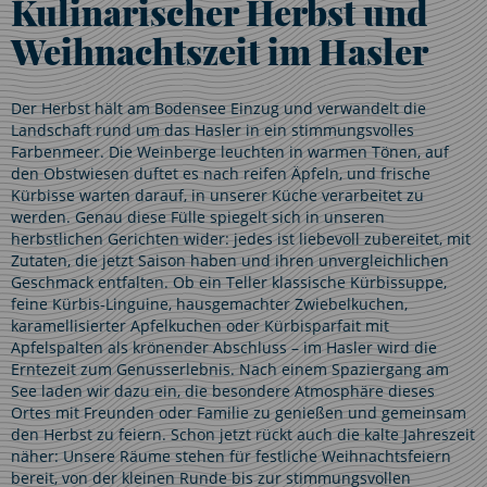
Kulinarischer Herbst und
Weihnachtszeit im Hasler
Der Herbst hält am Bodensee Einzug und verwandelt die
Landschaft rund um das Hasler in ein stimmungsvolles
Farbenmeer. Die Weinberge leuchten in warmen Tönen, auf
den Obstwiesen duftet es nach reifen Äpfeln, und frische
Kürbisse warten darauf, in unserer Küche verarbeitet zu
werden. Genau diese Fülle spiegelt sich in unseren
herbstlichen Gerichten wider: jedes ist liebevoll zubereitet, mit
Zutaten, die jetzt Saison haben und ihren unvergleichlichen
Geschmack entfalten. Ob ein Teller klassische Kürbissuppe,
feine Kürbis-Linguine, hausgemachter Zwiebelkuchen,
karamellisierter Apfelkuchen oder Kürbisparfait mit
Apfelspalten als krönender Abschluss – im Hasler wird die
Erntezeit zum Genusserlebnis. Nach einem Spaziergang am
See laden wir dazu ein, die besondere Atmosphäre dieses
Ortes mit Freunden oder Familie zu genießen und gemeinsam
den Herbst zu feiern. Schon jetzt rückt auch die kalte Jahreszeit
näher: Unsere Räume stehen für festliche Weihnachtsfeiern
bereit, von der kleinen Runde bis zur stimmungsvollen