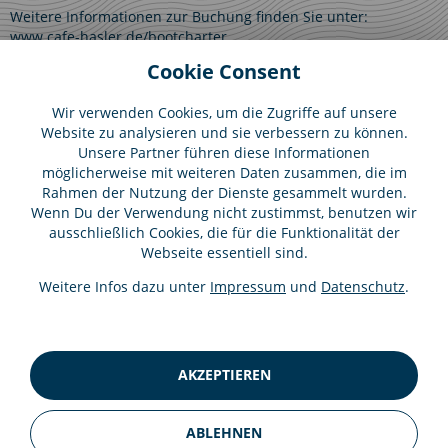
Weitere Informationen zur Buchung finden Sie unter:
www.cafe-hasler.de/bootcharter
Cookie Consent
Wir verwenden Cookies, um die Zugriffe auf unsere
Website zu analysieren und sie verbessern zu können.
Unsere Partner führen diese Informationen
möglicherweise mit weiteren Daten zusammen, die im
Rahmen der Nutzung der Dienste gesammelt wurden.
HASLER
Wenn Du der Verwendung nicht zustimmst, benutzen wir
Kaiserpfalzstraße 65
ausschließlich Cookies, die für die Funktionalität der
78351 Bodman-Ludwigshafen
Webseite essentiell sind.
Deutschland
T.
+49 7773 93070
Weitere Infos dazu unter
Impressum
und
Datenschutz
.
info@cafe-hasler.de
Startseite
AKZEPTIEREN
Café Restaurant
Zimmer
ABLEHNEN