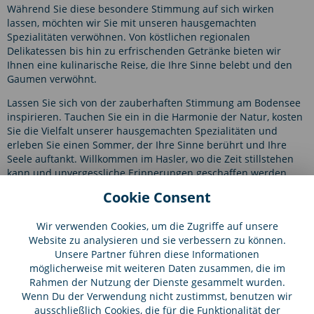
Während Sie diese besondere Stimmung auf sich wirken
lassen, möchten wir Sie mit unseren hausgemachten
Spezialitäten verwöhnen. Von köstlichen regionalen
Delikatessen bis hin zu erfrischenden Getränke bieten wir
Ihnen eine kulinarische Reise, die Ihre Sinne belebt und den
Gaumen verwöhnt.
Lassen Sie sich von der zauberhaften Stimmung am Bodensee
inspirieren. Tauchen Sie ein in die Harmonie der Natur, kosten
Sie die Vielfalt unserer hausgemachten Spezialitäten und
erleben Sie einen Sommer, der Ihre Sinne berührt und Ihre
Seele auftankt. Willkommen im Hasler, wo die Zeit stillstehen
kann und unvergessliche Erinnerungen geschaffen werden.
Cookie Consent
Wir verwenden Cookies, um die Zugriffe auf unsere
Website zu analysieren und sie verbessern zu können.
Unsere Partner führen diese Informationen
möglicherweise mit weiteren Daten zusammen, die im
Rahmen der Nutzung der Dienste gesammelt wurden.
HASLER
Wenn Du der Verwendung nicht zustimmst, benutzen wir
Kaiserpfalzstraße 65
ausschließlich Cookies, die für die Funktionalität der