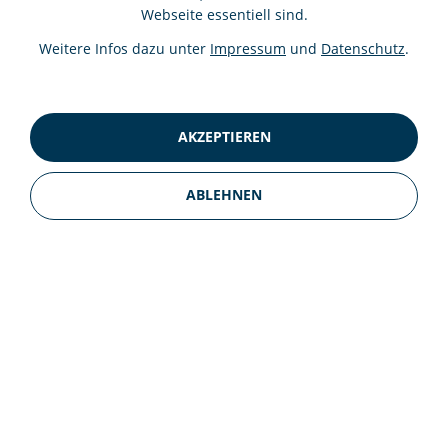
78351 Bodman-Ludwigshafen
Webseite essentiell sind.
Deutschland
T.
+49 7773 93070
Weitere Infos dazu unter
Impressum
und
Datenschutz
.
info@cafe-hasler.de
Startseite
AKZEPTIEREN
Café Restaurant
Zimmer
ABLEHNEN
Charter-Boot
Für uns arbeiten
Kontakt
Newsletter abonnieren