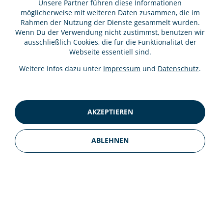
Unsere Partner führen diese Informationen
Startseite
möglicherweise mit weiteren Daten zusammen, die im
Rahmen der Nutzung der Dienste gesammelt wurden.
Café Restaurant
Wenn Du der Verwendung nicht zustimmst, benutzen wir
ausschließlich Cookies, die für die Funktionalität der
Zimmer
Webseite essentiell sind.
Charter-Boot
Weitere Infos dazu unter
Impressum
und
Datenschutz
.
Für uns arbeiten
Kontakt
AKZEPTIEREN
Newsletter abonnieren
ABLEHNEN