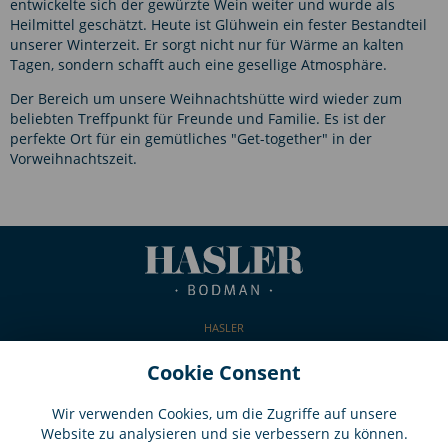
entwickelte sich der gewürzte Wein weiter und wurde als
Heilmittel geschätzt. Heute ist Glühwein ein fester Bestandteil
unserer Winterzeit. Er sorgt nicht nur für Wärme an kalten
Tagen, sondern schafft auch eine gesellige Atmosphäre.
Der Bereich um unsere Weihnachtshütte wird wieder zum
beliebten Treffpunkt für Freunde und Familie. Es ist der
perfekte Ort für ein gemütliches "Get-together" in der
Vorweihnachtszeit.
HASLER
Kaiserpfalzstraße 65
78351 Bodman-Ludwigshafen
Cookie Consent
Deutschland
T.
+49 7773 93070
Wir verwenden Cookies, um die Zugriffe auf unsere
info@cafe-hasler.de
Website zu analysieren und sie verbessern zu können.